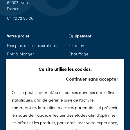
69007 Lyon
France
04 72 72 93 06
Votre projet
Équipement
Nos plus belles inspirations
Filtration
Prêt à plonger
Chauffage
Piscine en kit
Piscine connectée
Ce site utilise les cookies.
Rénovation
Sécurité
Continuer sans accepter
Spas
Accessoires & loisirs
Ce site peut stocker et/ou utiliser ses données à des fins
Entretien
SolidPool
statistiques, afin de gérer le suivi de l’activité
Nettoyage
Notre histoire
commerciale, la relation avec ses partenaires et prévenir
Chimie
Notre concept
le risque de fraude, effectuer des études afin d’optimiser
Traitement de l'eau
Notre réseau
les offres et les produits, pour améliorer votre expérience,
Nos valeurs