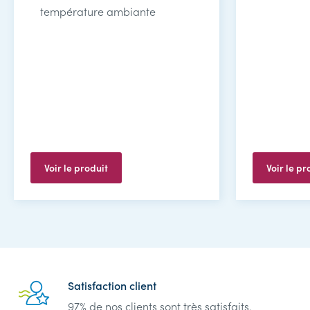
température ambiante
Voir le produit
Voir le pr
Reassurance
Satisfaction client
97% de nos clients sont très satisfaits.