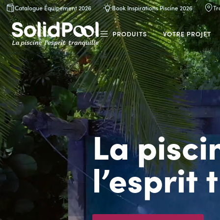
Catalogue Équipement 2026
Book Inspirations Piscine 2026
Tr
PRODUITS
VOTRE PROJET
Nos produits
FILTRATION
NETTOYAG
Pompes de filtration
Robots
Filtres
Accessoire
La pisci
Blocs de filtration
Voir Tout
Piscine connectée
l’esprit 
Voir Tout