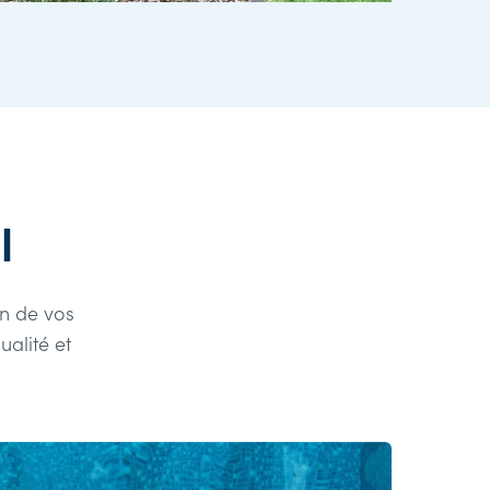
l
n de vos
alité et