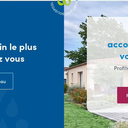
acc
n le plus
vo
z vous
Profit
eau