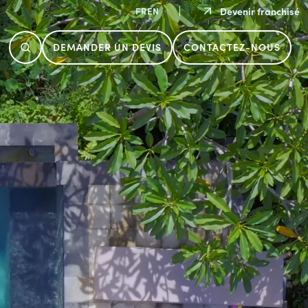
Devenir franchisé
FR
EN
DEMANDER UN DEVIS
CONTACTEZ-NOUS
FICATION
NOTRE RÉSEAU
TRAITEMENT D'EAU
NOS VALEURS
Chimie
Electrolyseurs au sel
Régulateurs pH
Les accessoires traitement d'eau
Voir Tout