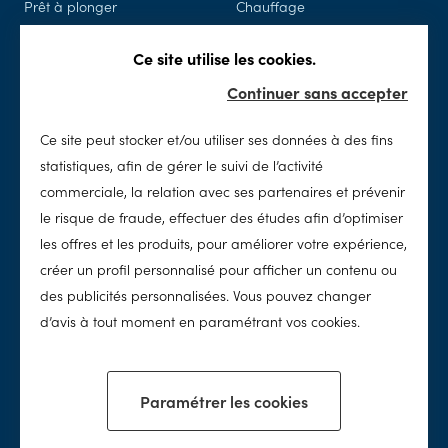
Prêt à plonger
Chauffage
Piscine en kit
Piscine connectée
Ce site utilise les cookies.
Rénovation
Sécurité
Continuer sans accepter
Spas
Accessoires & loisirs
Ce site peut stocker et/ou utiliser ses données à des fins
Entretien
SolidPool
statistiques, afin de gérer le suivi de l’activité
Nettoyage
Notre histoire
commerciale, la relation avec ses partenaires et prévenir
Chimie
Notre concept
le risque de fraude, effectuer des études afin d’optimiser
Traitement de l'eau
Notre réseau
les offres et les produits, pour améliorer votre expérience,
Nos valeurs
créer un profil personnalisé pour afficher un contenu ou
des publicités personnalisées. Vous pouvez changer
Nos conseils
d’avis à tout moment en paramétrant vos cookies.
Paramétrer les cookies
Facebook
Instagram