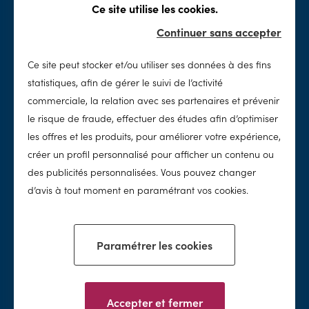
Ce site utilise les cookies.
Rénovation
Sécurité
Continuer sans accepter
Spas
Accessoires & loisirs
Ce site peut stocker et/ou utiliser ses données à des fins
Entretien
SolidPool
statistiques, afin de gérer le suivi de l’activité
Nettoyage
Notre histoire
commerciale, la relation avec ses partenaires et prévenir
Chimie
Notre concept
le risque de fraude, effectuer des études afin d’optimiser
Traitement de l'eau
Notre réseau
les offres et les produits, pour améliorer votre expérience,
Nos valeurs
créer un profil personnalisé pour afficher un contenu ou
des publicités personnalisées. Vous pouvez changer
Nos conseils
d’avis à tout moment en paramétrant vos cookies.
Paramétrer les cookies
Facebook
Instagram
Accepter et fermer
Mentions légales & conditions d'utilisation