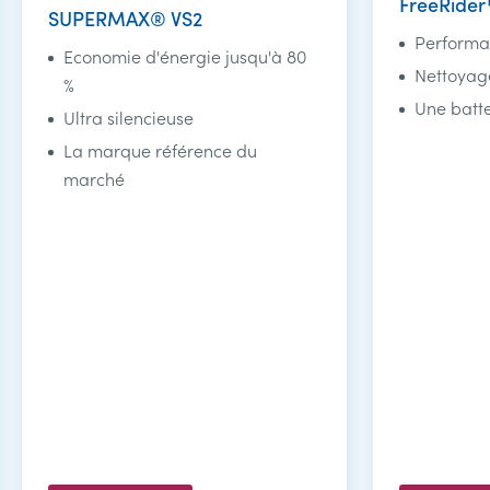
FreeRide
SUPERMAX® VS2
Performan
Economie d'énergie jusqu'à 80
Nettoyag
%
Une batt
Ultra silencieuse
La marque référence du
marché