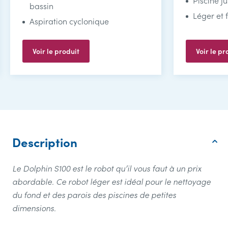
Piscine j
bassin
Léger et 
Aspiration cyclonique
Voir le produit
Voir le pr
Description
Le Dolphin S100 est le robot qu’il vous faut à un prix
abordable. Ce robot léger est idéal pour le nettoyage
du fond et des parois des piscines de petites
dimensions.