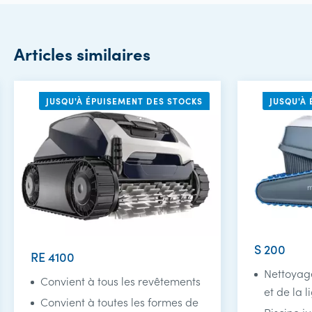
Articles similaires
JUSQU'À ÉPUISEMENT DES STOCKS
JUSQU'À
S 200
RE 4100
Nettoyage
Convient à tous les revêtements
et de la 
Convient à toutes les formes de