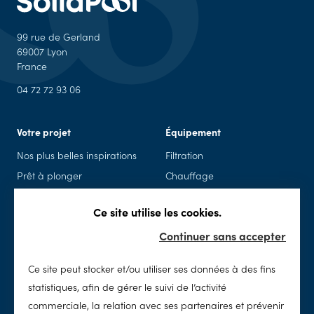
99 rue de Gerland
69007 Lyon
France
04 72 72 93 06
Votre projet
Équipement
Nos plus belles inspirations
Filtration
Prêt à plonger
Chauffage
Piscine en kit
Piscine connectée
Ce site utilise les cookies.
Rénovation
Sécurité
Continuer sans accepter
Spas
Accessoires & loisirs
Ce site peut stocker et/ou utiliser ses données à des fins
Entretien
SolidPool
statistiques, afin de gérer le suivi de l’activité
Nettoyage
Notre histoire
commerciale, la relation avec ses partenaires et prévenir