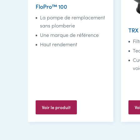
FloPro™ 100
La pompe de remplacement
sans plomberie
TRX 
Une marque de référence
Fil
Haut rendement
Te
Cu
vo
Voir le produit
Vo