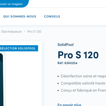
ouver un magasin
QUI SOMMES-NOUS
CONSEILS
Réaliser votre projet
Pourquoi SolidPool ?
Electrolyseurs
Pro S 120
E
NOS SERVICES
NOTRE HISTOIRE
CHAUFFAGE ET DESHUMIDI
VOTRE PROJET
NOTRE CONCEPT
SolidPool
SÉLECTION SOLIDPOOL
Pro S 120
Construction de
Pompes à chaleur
Pourquoi une piscine
piscine
?
s de nettoyage
Echangeurs
Réf: 83A0204
Piscine auto-
Nos plus belles
Réchauffeurs
construction
inspirations
Désinfection saine et res
Deshumidificateurs
Rénovation de piscine
Votre Piscine éco-
Compatible salinité haute 
Voir Tout
reponsable
Spas
Conçu et fabriqué en Fra
Réglementation
Voir Tout
construction
En savoir plus