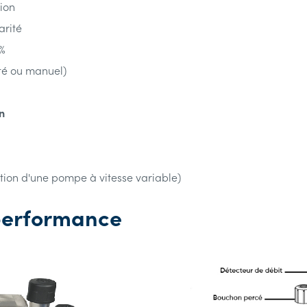
ion
arité
 %
oté ou manuel)
n
sation d'une pompe à vitesse variable)
 performance