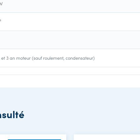
kW
³
 et 3 an moteur (sauf roulement, condensateur)
nsulté