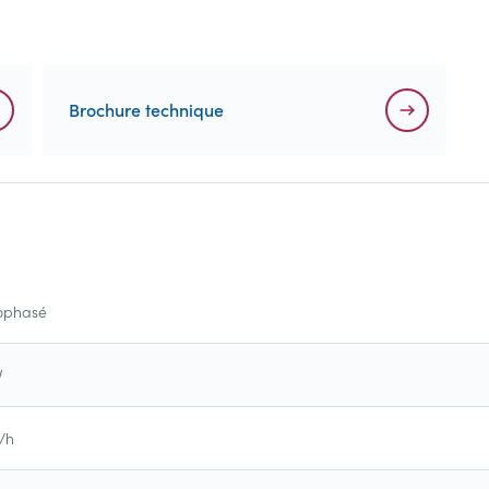
Brochure technique
ophasé
V
/h