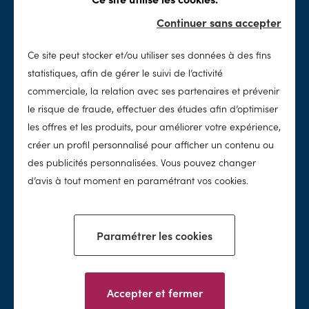
Rénovation
Sécurité
Continuer sans accepter
Spas
Accessoires & loisirs
Ce site peut stocker et/ou utiliser ses données à des fins
Entretien
SolidPool
statistiques, afin de gérer le suivi de l’activité
Nettoyage
Notre histoire
commerciale, la relation avec ses partenaires et prévenir
Chimie
Notre concept
le risque de fraude, effectuer des études afin d’optimiser
Traitement de l'eau
Notre réseau
les offres et les produits, pour améliorer votre expérience,
Nos valeurs
créer un profil personnalisé pour afficher un contenu ou
des publicités personnalisées. Vous pouvez changer
Nos conseils
d’avis à tout moment en paramétrant vos cookies.
Paramétrer les cookies
Facebook
Instagram
Accepter et fermer
Mentions légales & conditions d'utilisation