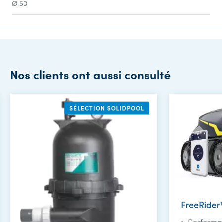
Ø 50
Nos clients ont aussi consulté
SÉLECTION SOLIDPOOL
FreeRide
Performan