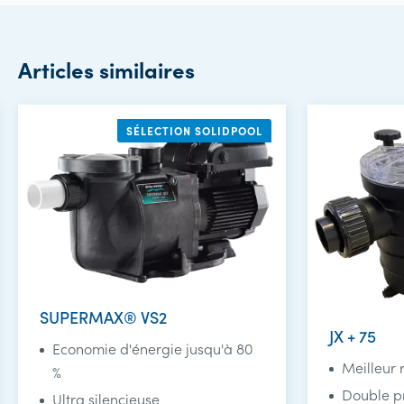
Articles similaires
SÉLECTION SOLIDPOOL
SUPERMAX® VS2
JX + 75
Economie d'énergie jusqu'à 80
Meilleur 
%
Double pr
Ultra silencieuse