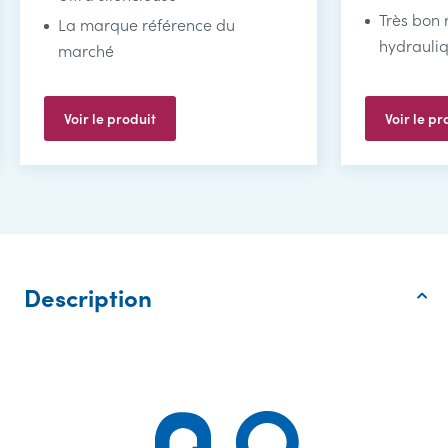
Très bon
La marque référence du
hydrauli
marché
Voir le produit
Voir le pr
Description