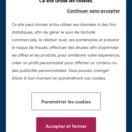
Ce site utilise les cookies.
Rénovation
Sécurité
Continuer sans accepter
Spas
Accessoires & loisirs
Ce site peut stocker et/ou utiliser ses données à des fins
Entretien
SolidPool
statistiques, afin de gérer le suivi de l’activité
Nettoyage
Notre histoire
commerciale, la relation avec ses partenaires et prévenir
Chimie
Notre concept
le risque de fraude, effectuer des études afin d’optimiser
Traitement de l'eau
Notre réseau
les offres et les produits, pour améliorer votre expérience,
Nos valeurs
créer un profil personnalisé pour afficher un contenu ou
des publicités personnalisées. Vous pouvez changer
Nos conseils
d’avis à tout moment en paramétrant vos cookies.
Paramétrer les cookies
Facebook
Instagram
Accepter et fermer
Mentions légales & conditions d'utilisation