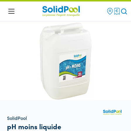
Re
Menu
SolidPool
pH moins liquide