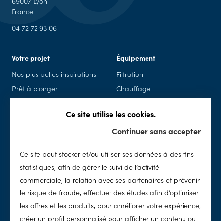
69007 Lyon
France
04 72 72 93 06
Votre projet
Équipement
Nos plus belles inspirations
Filtration
Prêt à plonger
Chauffage
Piscine en kit
Piscine connectée
Ce site utilise les cookies.
Rénovation
Sécurité
Continuer sans accepter
Spas
Accessoires & loisirs
Ce site peut stocker et/ou utiliser ses données à des fins
Entretien
SolidPool
statistiques, afin de gérer le suivi de l’activité
Nettoyage
Notre histoire
commerciale, la relation avec ses partenaires et prévenir
Chimie
Notre concept
le risque de fraude, effectuer des études afin d’optimiser
Traitement de l'eau
Notre réseau
les offres et les produits, pour améliorer votre expérience,
Nos valeurs
créer un profil personnalisé pour afficher un contenu ou