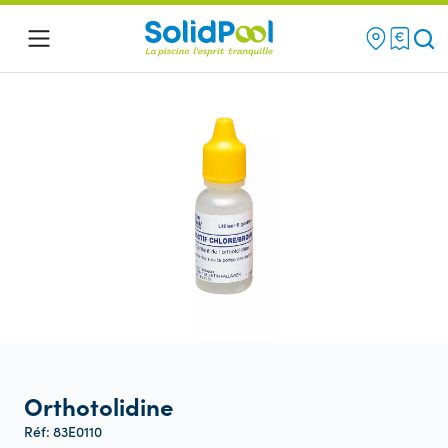
Re
Menu
Orthotolidine
Réf: 83E0110