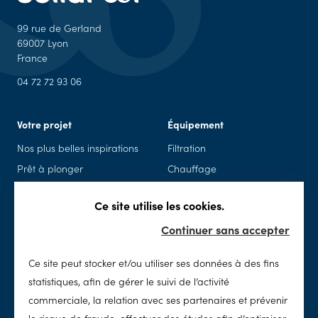
99 rue de Gerland
69007 Lyon
France
04 72 72 93 06
Votre projet
Équipement
Nos plus belles inspirations
Filtration
Prêt à plonger
Chauffage
Piscine en kit
Piscine connectée
Ce site utilise les cookies.
Rénovation
Sécurité
Continuer sans accepter
Spas
Accessoires & loisirs
Ce site peut stocker et/ou utiliser ses données à des fins
Entretien
SolidPool
statistiques, afin de gérer le suivi de l’activité
Nettoyage
Notre histoire
commerciale, la relation avec ses partenaires et prévenir
Chimie
Notre concept