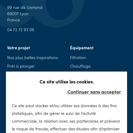
99 rue de Gerland
69007 Lyon
France
04 72 72 93 06
Votre projet
Équipement
Nos plus belles inspirations
Filtration
Prêt à plonger
Chauffage
Piscine en kit
Piscine connectée
Ce site utilise les cookies.
Rénovation
Sécurité
Continuer sans accepter
Spas
Accessoires & loisirs
Ce site peut stocker et/ou utiliser ses données à des fins
Entretien
SolidPool
statistiques, afin de gérer le suivi de l’activité
Nettoyage
Notre histoire
commerciale, la relation avec ses partenaires et prévenir
Chimie
Notre concept
le risque de fraude, effectuer des études afin d’optimiser