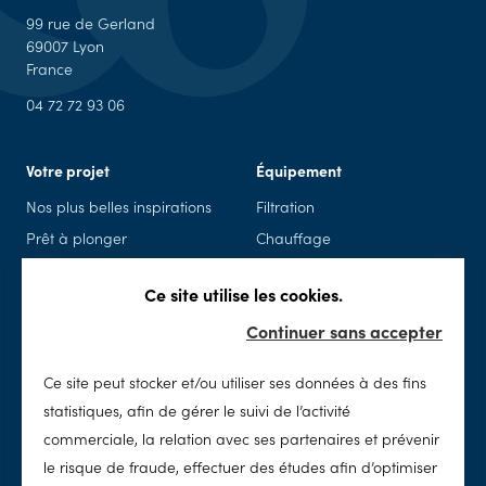
99 rue de Gerland
69007 Lyon
France
04 72 72 93 06
Votre projet
Équipement
Nos plus belles inspirations
Filtration
Prêt à plonger
Chauffage
Piscine en kit
Piscine connectée
Ce site utilise les cookies.
Rénovation
Sécurité
Continuer sans accepter
Spas
Accessoires & loisirs
Ce site peut stocker et/ou utiliser ses données à des fins
Entretien
SolidPool
statistiques, afin de gérer le suivi de l’activité
Nettoyage
Notre histoire
commerciale, la relation avec ses partenaires et prévenir
Chimie
Notre concept
le risque de fraude, effectuer des études afin d’optimiser