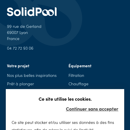
99 rue de Gerland
69007 Lyon
France
04 72 72 93 06
Votre projet
Équipement
Nos plus belles inspirations
Filtration
Prêt à plonger
Chauffage
Piscine en kit
Piscine connectée
Ce site utilise les cookies.
Rénovation
Sécurité
Continuer sans accepter
Spas
Accessoires & loisirs
Ce site peut stocker et/ou utiliser ses données à des fins
Entretien
SolidPool
statistiques, afin de gérer le suivi de l’activité