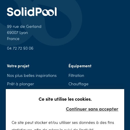
99 rue de Gerland
69007 Lyon
France
04 72 72 93 06
Votre projet
Équipement
Nos plus belles inspirations
Filtration
Prêt à plonger
Chauffage
Piscine en kit
Piscine connectée
Ce site utilise les cookies.
Rénovation
Sécurité
Continuer sans accepter
Spas
Accessoires & loisirs
Ce site peut stocker et/ou utiliser ses données à des fins
Entretien
SolidPool
statistiques, afin de gérer le suivi de l’activité