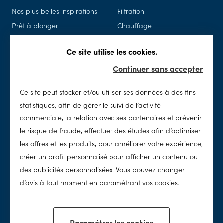
Nos plus belles inspirations
Filtration
Prêt à plonger
Chauffage
Piscine en kit
Piscine connectée
Ce site utilise les cookies.
Rénovation
Sécurité
Continuer sans accepter
Spas
Accessoires & loisirs
Ce site peut stocker et/ou utiliser ses données à des fins
Entretien
SolidPool
statistiques, afin de gérer le suivi de l’activité
Nettoyage
Notre histoire
commerciale, la relation avec ses partenaires et prévenir
Chimie
Notre concept
le risque de fraude, effectuer des études afin d’optimiser
Traitement de l'eau
Notre réseau
les offres et les produits, pour améliorer votre expérience,
Nos valeurs
créer un profil personnalisé pour afficher un contenu ou
des publicités personnalisées. Vous pouvez changer
Nos conseils
d’avis à tout moment en paramétrant vos cookies.
Paramétrer les cookies