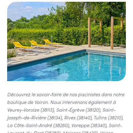
Découvrez le savoir-faire de nos piscinistes dans notre
boutique de Voiron. Nous intervenons également à
Veurey-Voroize (38113), Saint-Égrève (38120), Saint-
Joseph-de-Rivière (38134), Rives (38140), Tullins (38210),
La Côte-Saint-André (38260), Voreppe (38340), Saint-
Laurent-du-Pont (38380), Moirans (38430), Voiron