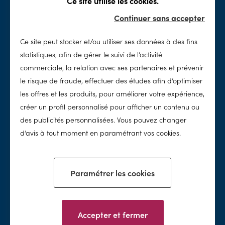
Ce site utilise les cookies.
Rénovation
Sécurité
Continuer sans accepter
Spas
Accessoires & loisirs
Ce site peut stocker et/ou utiliser ses données à des fins
Entretien
SolidPool
statistiques, afin de gérer le suivi de l’activité
Nettoyage
Notre histoire
commerciale, la relation avec ses partenaires et prévenir
Chimie
Notre concept
le risque de fraude, effectuer des études afin d’optimiser
Traitement de l'eau
Notre réseau
les offres et les produits, pour améliorer votre expérience,
Nos valeurs
créer un profil personnalisé pour afficher un contenu ou
des publicités personnalisées. Vous pouvez changer
Nos conseils
d’avis à tout moment en paramétrant vos cookies.
Paramétrer les cookies
Facebook
Instagram
Accepter et fermer
Mentions légales & conditions d'utilisation